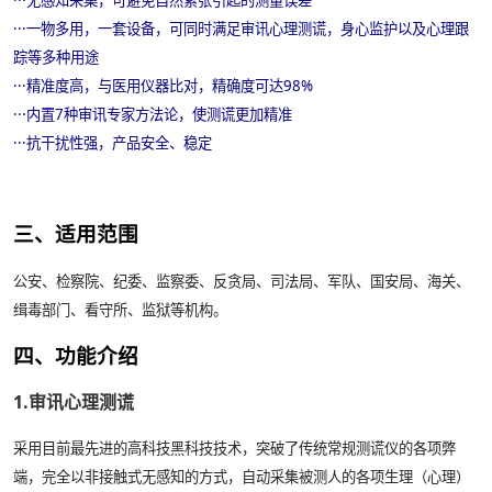
·
·
·
无感知采集，可避免自然紧张引起的测量误差
·
·
·
一物多用，一套设备，可同时满足审讯心理测谎，身心监护以及心理跟
踪等多种用途
·
·
·
精准度高，与医用仪器比对，精确度可达98%
·
·
·
内置7种审讯专家方法论，使测谎更加精准
·
·
·
抗干扰性强，产品安全、稳定
三、适用范围
公安、检察院、纪委、监察委、反贪局、司法局、军队、国安局、海关、
缉毒部门、看守所、监狱等机构。
四、功能介绍
1.审讯心理测谎
采用目前最先进的高科技黑科技技术，突破了传统常规测谎仪的各项弊
端，完全以非接触式无感知的方式，自动采集被测人的各项生理（心理）