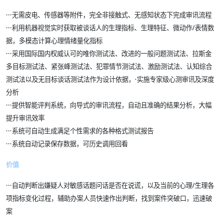
·
·
·
无需皮电、传感器等附件，完全非接触式、无感知状态下完成审讯流程
·
·
·
利用机器视觉实时获取被谈话人的生理指标、生理特征、微动作/表情数
据，多模态计算心理情绪量化指标
·
·
·
采用国际国内权威认可的唯你测试法、改进的一般问题测试法、拉斯金
多目标测试法、紧张峰测试法、犯罪情节测试法、激励测试法、认知综合
测试法以及无目标谈话测试法作为设计依据，
·
实施专家级心测审讯及深度
分析
·
·
·
提供智能评判系统，向导式的审讯流程，自动且准确的结果分析，大幅
提升审讯效率
·
·
·
系统可自动生成满足个性需求的各种格式测试报告
·
·
·
系统自动记录保存数据，可历史调用回看
价值
·
·
·
自动判断出嫌疑人对敏感话题问话是否在说谎，以及当前的心理/生理各
项指标变化过程，辅助办案人员快速作出判断，找到案件突破口，迅速破
案