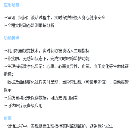
应用场景
·
·
·
审讯（讯问）谈话过程中，实时保护嫌疑人身心健康安全
·
·
·
全程实时动态监测跟踪分析
功能特点
·
·
·
利用机器视觉技术，实时获取被谈话人生理指标
·
·
·
非接触、无感知状态下，完成实时跟踪监护功能
·
·
·
生理指标数字化显示：心率、心率变异性、血氧、血压变化等生命体征
指标；
·
·
·
数据及曲线变化过程实时呈现，当异常出现（可设定阈值），自动报警
提示
·
·
·
系统自动记录保存数据，可历史调用回看
·
·
·
可达医疗设备级应用
价值
·
·
·
谈话过程中，实现健康生理指标实时监测监护，避免意外发生