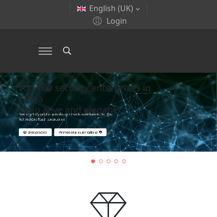
English (UK)
Login
Top 100 security enterprises in
China
Keep alive and elegant
New smart city solution provider, continue to contribute to the "One
Belt And One Road" construction.
Best practice
Professional qualifications