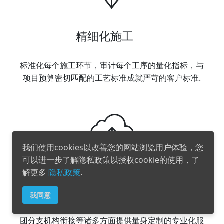
精细化施工
标准化每个施工环节，审计每个工序的量化指标，与
项目预算密切匹配的工艺标准成就严苛的客户标准.
我们使用cookies以改善您的网站浏览用户体验，您
可以进一步了解隐私政策以授权cookie的使用，了
解更多
隐私政策
.
定制化服务
我同意
在视频管理，安防事件响应流程整合，服务配套，集
团分支机构衔接等诸多方面提供量身定制的专业化服